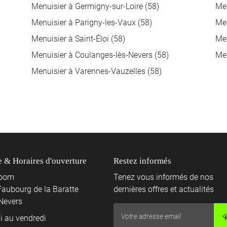
Menuisier à Germigny-sur-Loire (58)
Men
Menuisier à Parigny-les-Vaux (58)
Men
Menuisier à Saint-Éloi (58)
Men
Menuisier à Coulanges-lès-Nevers (58)
Men
Menuisier à Varennes-Vauzelles (58)
 & Horaires d'ouverture
Restez informés
oom
Tenez vous informés de nos
Faubourg de la Baratte
dernières offres et actualités
Nevers
i au vendredi