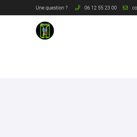
Une question ?
06 12 55 23 00
Les Pilliers
58110 Alluy
06 12 55 23 00
Adresse email de réception
