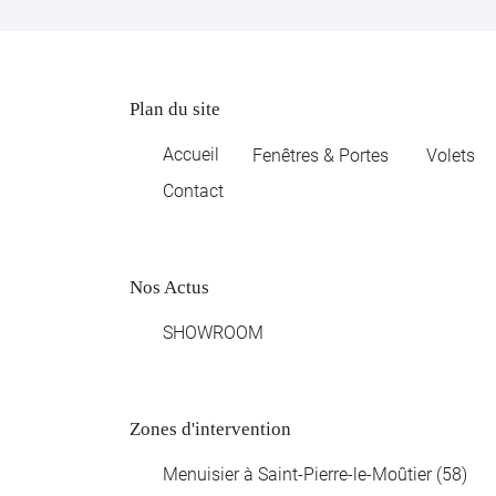
Recopier le code ci-contre

Rafraîchir le captcha

Plan du site
En cochant cette case, vous consentez à recevoir nos propositions commer
l'adresse email indiqué ci-dessus. Vous pouvez vous désinscrire à tout mo
utilisant
le formulaire de désinscription
.
Accueil
Fenêtres & Portes
Volets
Contact
INSCRIPTION
Nos Actus
SHOWROOM
Zones d'intervention
Menuisier à Saint-Pierre-le-Moûtier (58)