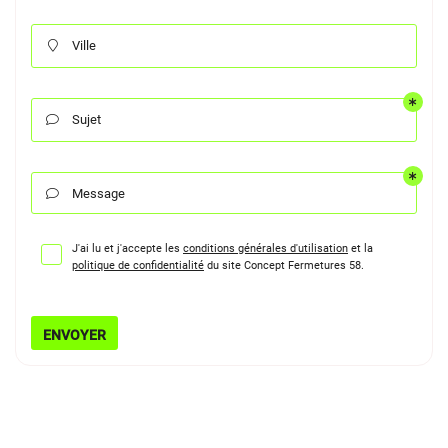
Ville

Sujet

Message

J'ai lu et j'accepte les
conditions générales d'utilisation
et la
politique de confidentialité
du site
Concept Fermetures 58
.
ENVOYER