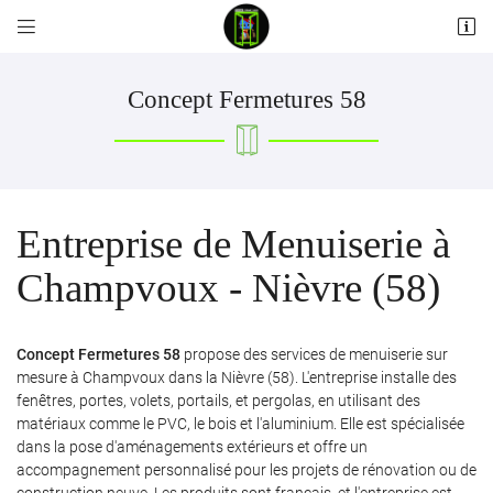


Les Pilliers
58110 Alluy
06 12 55 23 00
Concept Fermetures 58
Entreprise de Menuiserie à
Champvoux - Nièvre (58)
Adresse email de réception

Concept Fermetures 58
propose des services de menuiserie sur
mesure à Champvoux dans la Nièvre (58). L'entreprise installe des
fenêtres, portes, volets, portails, et pergolas, en utilisant des
Recopier le code ci-contre

matériaux comme le PVC, le bois et l'aluminium. Elle est spécialisée
Rafraîchir le captcha

dans la pose d'aménagements extérieurs et offre un
accompagnement personnalisé pour les projets de rénovation ou de