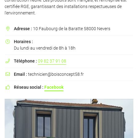
construction neuve. Les produits sont français, et l'entreprise est
certifiée RGE, garantissant des installations respectueuses de
l'environnement.
Adresse :
10 Faubourg de la Baratte 58000 Nevers

En cochant cette case, vous consentez à recevoir nos propositions commerciales à
l'adresse email indiqué ci-dessus. Vous pouvez vous désinscrire à tout moment en
utilisant
le formulaire de désinscription
.
Horaires :

Du lundi au vendredi de 8h à 18h
INSCRIPTION
Téléphone :
09 82 37 91 08

Email :
technicien@boisconcept58.fr

Réseau social :
Facebook
