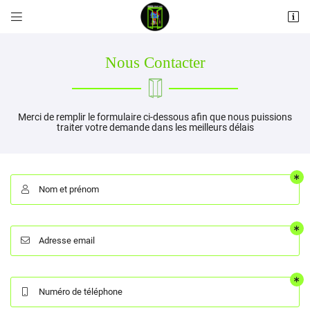


Les Pilliers
58110 Alluy
06 12 55 23 00
Nous Contacter
Merci de remplir le formulaire ci-dessous afin que nous puissions
traiter votre demande dans les meilleurs délais
Nom et prénom

Adresse email de réception

Adresse email

Recopier le code ci-contre

Rafraîchir le captcha

Numéro de téléphone
