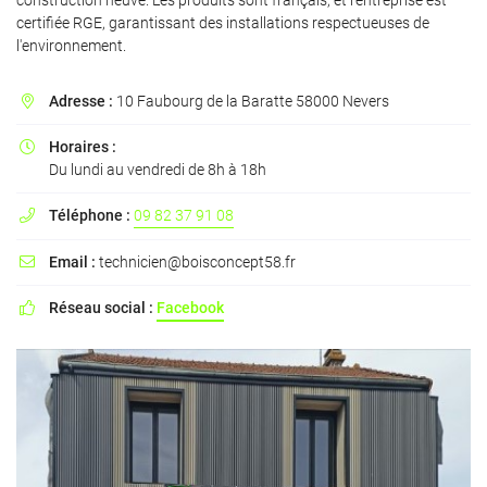
construction neuve. Les produits sont français, et l'entreprise est
certifiée RGE, garantissant des installations respectueuses de
l'environnement.
Adresse :
10 Faubourg de la Baratte 58000 Nevers

En cochant cette case, vous consentez à recevoir nos propositions commerciales à
l'adresse email indiqué ci-dessus. Vous pouvez vous désinscrire à tout moment en
utilisant
le formulaire de désinscription
.
Horaires :

Du lundi au vendredi de 8h à 18h
INSCRIPTION
Téléphone :
09 82 37 91 08

Email :
technicien@boisconcept58.fr

Réseau social :
Facebook
