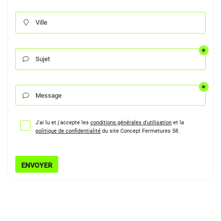
Ville

Sujet

Message

J'ai lu et j'accepte les
conditions générales d'utilisation
et la
politique de confidentialité
du site
Concept Fermetures 58
.
ENVOYER