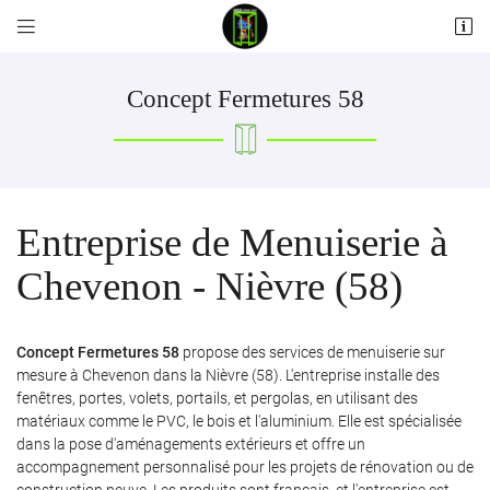


Les Pilliers
58110 Alluy
06 12 55 23 00
Concept Fermetures 58
Entreprise de Menuiserie à
Chevenon - Nièvre (58)
Adresse email de réception

Concept Fermetures 58
propose des services de menuiserie sur
mesure à Chevenon dans la Nièvre (58). L'entreprise installe des
fenêtres, portes, volets, portails, et pergolas, en utilisant des
Recopier le code ci-contre

matériaux comme le PVC, le bois et l'aluminium. Elle est spécialisée
Rafraîchir le captcha

dans la pose d'aménagements extérieurs et offre un
accompagnement personnalisé pour les projets de rénovation ou de