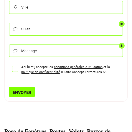
Ville

Sujet

Message

J'ai lu et j'accepte les
conditions générales d'utilisation
et la
politique de confidentialité
du site
Concept Fermetures 58
.
ENVOYER
Pose de Fenêtres, Portes, Volets, Portes de