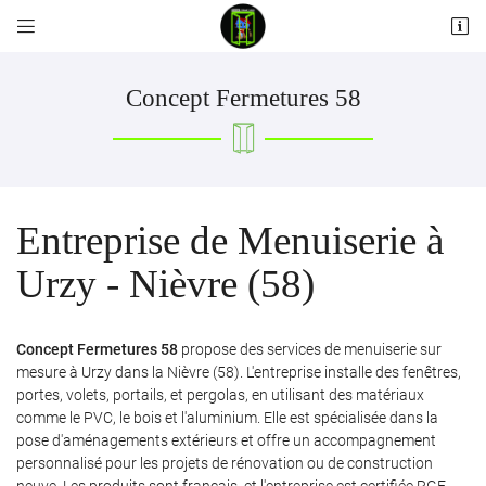


Les Pilliers
58110 Alluy
06 12 55 23 00
Concept Fermetures 58
Entreprise de Menuiserie à
Urzy - Nièvre (58)
Adresse email de réception

Concept Fermetures 58
propose des services de menuiserie sur
mesure à Urzy dans la Nièvre (58). L'entreprise installe des fenêtres,
portes, volets, portails, et pergolas, en utilisant des matériaux
Recopier le code ci-contre

comme le PVC, le bois et l'aluminium. Elle est spécialisée dans la
Rafraîchir le captcha

pose d'aménagements extérieurs et offre un accompagnement
personnalisé pour les projets de rénovation ou de construction