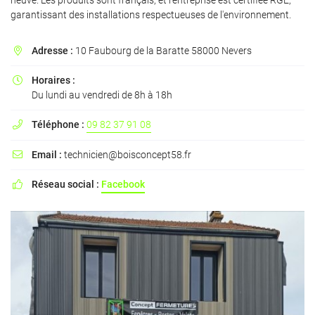
neuve. Les produits sont français, et l'entreprise est certifiée RGE,
garantissant des installations respectueuses de l'environnement.
Adresse :
10 Faubourg de la Baratte 58000 Nevers

En cochant cette case, vous consentez à recevoir nos propositions commerciales à
l'adresse email indiqué ci-dessus. Vous pouvez vous désinscrire à tout moment en
Horaires :

utilisant
le formulaire de désinscription
.
Du lundi au vendredi de 8h à 18h
INSCRIPTION
Téléphone :
09 82 37 91 08

Email :
technicien@boisconcept58.fr

Réseau social :
Facebook
