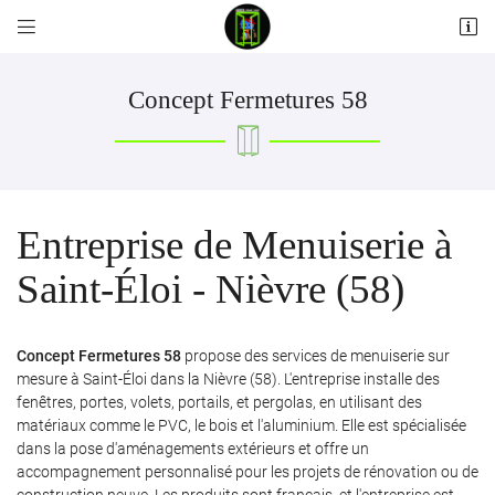


Les Pilliers
58110 Alluy
06 12 55 23 00
Concept Fermetures 58
Entreprise de Menuiserie à
Saint-Éloi - Nièvre (58)
Adresse email de réception

Concept Fermetures 58
propose des services de menuiserie sur
mesure à Saint-Éloi dans la Nièvre (58). L'entreprise installe des
fenêtres, portes, volets, portails, et pergolas, en utilisant des
Recopier le code ci-contre

matériaux comme le PVC, le bois et l'aluminium. Elle est spécialisée
Rafraîchir le captcha

dans la pose d'aménagements extérieurs et offre un
accompagnement personnalisé pour les projets de rénovation ou de