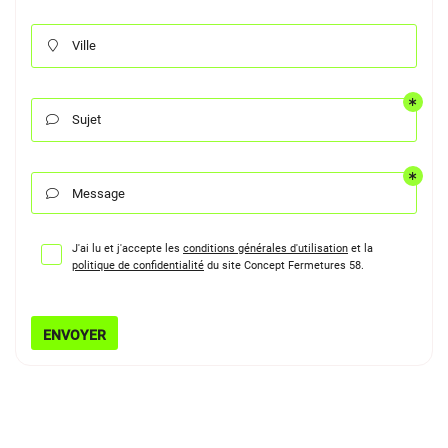
Ville

Sujet

Message

J'ai lu et j'accepte les
conditions générales d'utilisation
et la
politique de confidentialité
du site
Concept Fermetures 58
.
ENVOYER