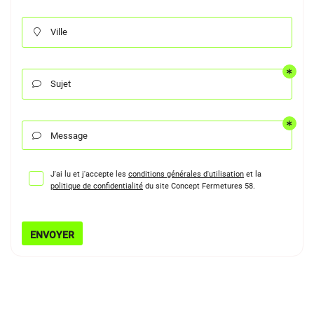
Ville

Sujet

Message

J'ai lu et j'accepte les
conditions générales d'utilisation
et la
politique de confidentialité
du site
Concept Fermetures 58
.
ENVOYER