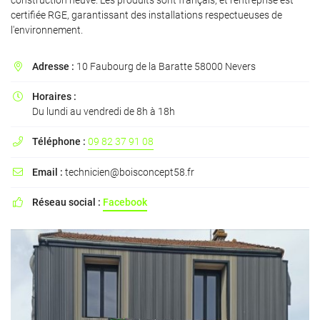
construction neuve. Les produits sont français, et l'entreprise est
certifiée RGE, garantissant des installations respectueuses de
l'environnement.
Adresse :
10 Faubourg de la Baratte 58000 Nevers

En cochant cette case, vous consentez à recevoir nos propositions commerciales à
l'adresse email indiqué ci-dessus. Vous pouvez vous désinscrire à tout moment en
utilisant
le formulaire de désinscription
.
Horaires :

Du lundi au vendredi de 8h à 18h
INSCRIPTION
Téléphone :
09 82 37 91 08

Email :
technicien@boisconcept58.fr

Réseau social :
Facebook
