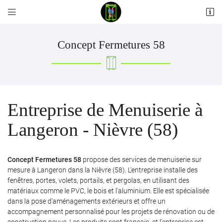


Les Pilliers
58110 Alluy
06 12 55 23 00
Concept Fermetures 58
Entreprise de Menuiserie à
Langeron - Nièvre (58)
Adresse email de réception

Concept Fermetures 58
propose des services de menuiserie sur
mesure à Langeron dans la Nièvre (58). L'entreprise installe des
fenêtres, portes, volets, portails, et pergolas, en utilisant des
Recopier le code ci-contre

matériaux comme le PVC, le bois et l'aluminium. Elle est spécialisée
Rafraîchir le captcha

dans la pose d'aménagements extérieurs et offre un
accompagnement personnalisé pour les projets de rénovation ou de