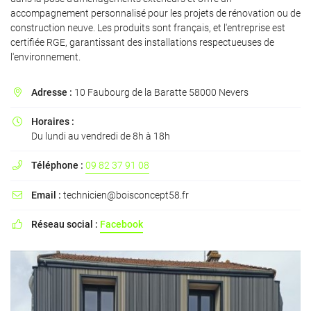
accompagnement personnalisé pour les projets de rénovation ou de
construction neuve. Les produits sont français, et l'entreprise est
certifiée RGE, garantissant des installations respectueuses de
l'environnement.
En cochant cette case, vous consentez à recevoir nos propositions commerciales à
l'adresse email indiqué ci-dessus. Vous pouvez vous désinscrire à tout moment en
utilisant
le formulaire de désinscription
.
Adresse :
10 Faubourg de la Baratte 58000 Nevers

INSCRIPTION
Horaires :

Du lundi au vendredi de 8h à 18h
Téléphone :
09 82 37 91 08

Email :
technicien@boisconcept58.fr

Réseau social :
Facebook
