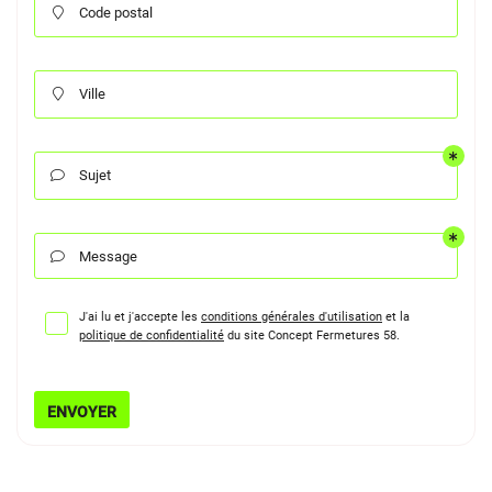
Code postal

Ville

Sujet

Message

J'ai lu et j'accepte les
conditions générales d'utilisation
et la
politique de confidentialité
du site
Concept Fermetures 58
.
ENVOYER